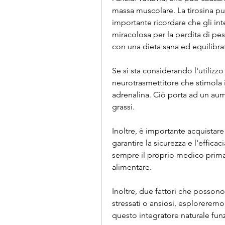
massa muscolare. La tirosina può a
importante ricordare che gli int
miracolosa per la perdita di pes
con una dieta sana ed equilibrat
Se si sta considerando l'utilizzo 
neurotrasmettitore che stimola i
adrenalina. Ciò porta ad un au
grassi.
Inoltre, è importante acquistare i
garantire la sicurezza e l'effica
sempre il proprio medico prima d
alimentare.
Inoltre, due fattori che posson
stressati o ansiosi, esploreremo 
questo integratore naturale fun