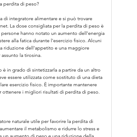
a perdita di peso?
a di integratore alimentare e si può trovare 
net. La dose consigliata per la perdita di peso è 
e persone hanno notato un aumento dell'energia 
ere alla fatica durante l'esercizio fisico. Alcuni 
a riduzione dell'appetito e una maggiore 
assunto la tirosina.
 è in grado di sintetizzarla a partire da un altro 
e essere utilizzata come sostituto di una dieta 
lare esercizio fisico. È importante mantenere 
r ottenere i migliori risultati di perdita di peso.
tore naturale utile per favorire la perdita di 
 aumentare il metabolismo e ridurre lo stress e 
re un aumento di peso e una riduzione della 