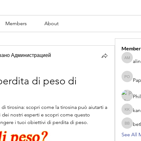
Members
About
Member
вано Администрацией
ali
alina m
perdita di peso di 
Pap
Paperub 
Phi
di tirosina: scopri come la tirosina può aiutarti a 
kan
kang kib
 dei nostri esperti e scopri come questo 
ngere i tuoi obiettivi di perdita di peso.
bet
betbhaii
See All 