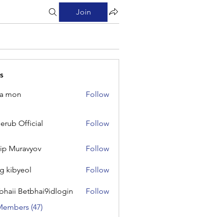
Join
s
na mon
Follow
on
erub Official
Follow
Official
lip Muravyov
Follow
g kibyeol
Follow
yeol
bhaii Betbhai9idlogin
Follow
 Betbhai9idlogin
Members (47)