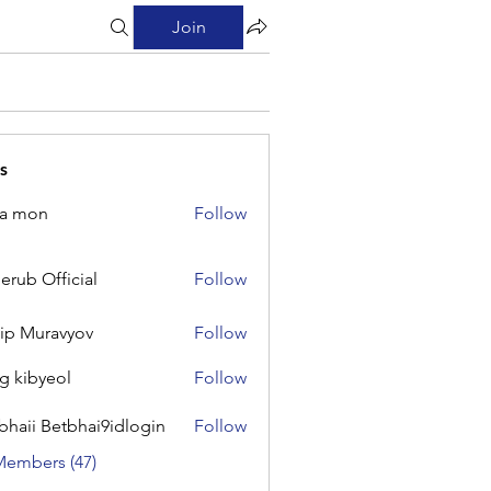
Join
s
na mon
Follow
on
erub Official
Follow
Official
lip Muravyov
Follow
g kibyeol
Follow
yeol
bhaii Betbhai9idlogin
Follow
 Betbhai9idlogin
Members (47)