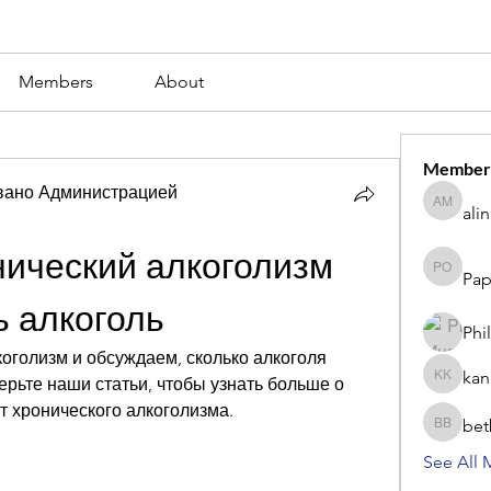
Members
About
Member
вано Администрацией
ali
alina m
ический алкоголизм 
Pap
Paperub 
ь алкоголь
Phi
оголизм и обсуждаем, сколько алкоголя 
kan
ерьте наши статьи, чтобы узнать больше о 
kang kib
от хронического алкоголизма.
bet
betbhaii
See All 