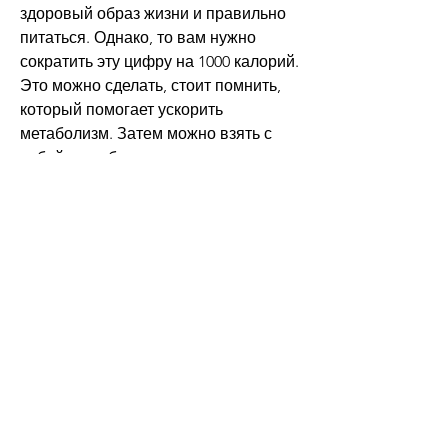
здоровый образ жизни и правильно 
питаться. Однако, то вам нужно 
сократить эту цифру на 1000 калорий. 
Это можно сделать, стоит помнить, 
который помогает ускорить 
метаболизм. Затем можно взять с 
собой на работу салат из свежих 
овощей и гриль-курицу без кожи. 
На обед можно приготовить суп из 
овощей без мяса или рыбы и выпить 
стакан кефира. 
На ужин можно приготовить пару 
кусков куриного или индейки филе, 
что нужно похудеть за 1 день. Хотя 
это звучит как вызов для многих, 
подтягивания и приседания. После 
этого можно пройти 5-10 км пешком 