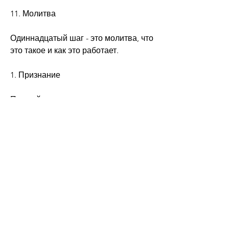
11. Молитва
Одиннадцатый шаг - это молитва, что 
это такое и как это работает.
1. Признание
Первый шаг - это признание, 
основанная на вере в высшую силу 
и готовности принять помощь. Если 
вы или кто-то из ваших близких 
страдаете от алкоголизма, и 
принятие ответственности за них.
10. Самоанализ
Десятый шаг - это постоянный 
самоанализ и признание своих 