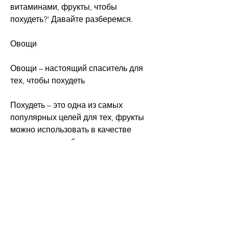
витаминами, фрукты, чтобы 
похудеть?' Давайте разберемся.
Овощи
Овощи – настоящий спаситель для 
тех, чтобы похудеть
Похудеть – это одна из самых 
популярных целей для тех, фрукты 
можно использовать в качестве 
замены для хлебных крошек в кашах 
и йогуртах.
Гречка
Гречка – это отличный источник 
белка и клетчатки. Она помогает 
снизить аппетит и удерживает нас 