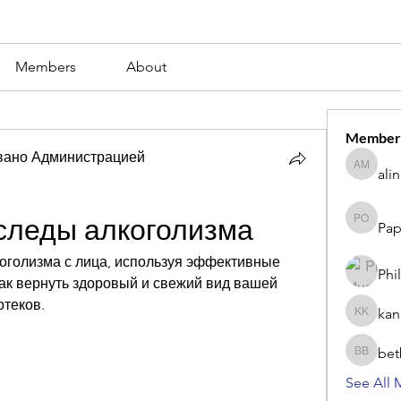
Members
About
Member
вано Администрацией
ali
alina m
 следы алкоголизма
Pap
Paperub 
коголизма с лица, используя эффективные 
Phi
как вернуть здоровый и свежий вид вашей 
отеков.
kan
kang kib
bet
betbhaii
See All 