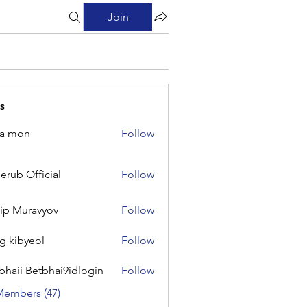
Join
s
na mon
Follow
on
erub Official
Follow
Official
lip Muravyov
Follow
g kibyeol
Follow
yeol
bhaii Betbhai9idlogin
Follow
 Betbhai9idlogin
Members (47)