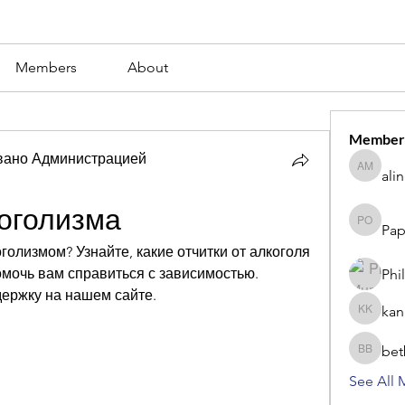
Members
About
Member
вано Администрацией
ali
alina m
коголизма
Pap
Paperub 
олизмом? Узнайте, какие отчитки от алкоголя 
омочь вам справиться с зависимостью. 
Phi
ержку на нашем сайте.
kan
kang kib
bet
betbhaii
See All 