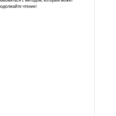
накомиться с методом, который может 
родолжайте чтение!