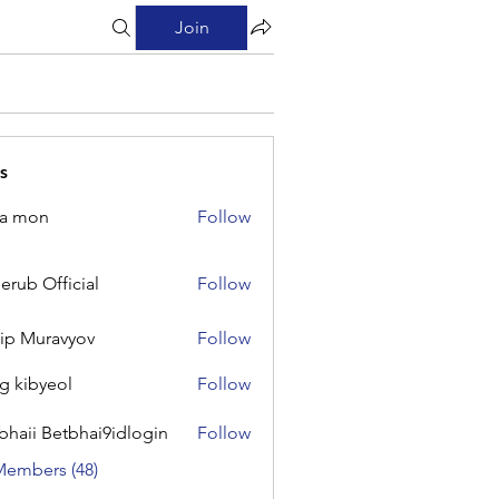
Join
s
na mon
Follow
on
erub Official
Follow
Official
lip Muravyov
Follow
g kibyeol
Follow
yeol
bhaii Betbhai9idlogin
Follow
 Betbhai9idlogin
Members (48)