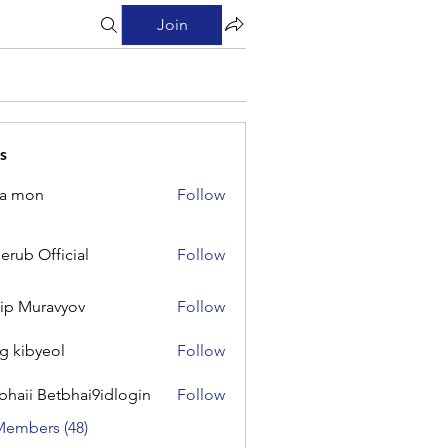
Join
s
na mon
Follow
on
erub Official
Follow
Official
lip Muravyov
Follow
g kibyeol
Follow
yeol
bhaii Betbhai9idlogin
Follow
 Betbhai9idlogin
Members (48)