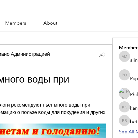
Members
About
Member
вано Администрацией
ali
alina m
много воды при 
Pap
Paperub 
Phi
логи рекомендуют пьет много воды при 
kan
kang kib
мацию о пользе воды для похудения и других 
bet
betbhaii
See All 