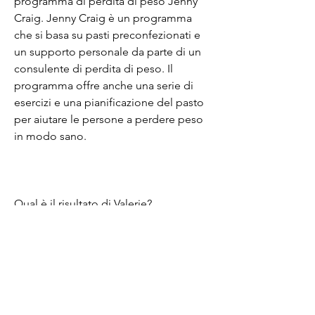
programma di perdita di peso Jenny 
Craig. Jenny Craig è un programma 
che si basa su pasti preconfezionati e 
un supporto personale da parte di un 
consulente di perdita di peso. Il 
programma offre anche una serie di 
esercizi e una pianificazione del pasto 
per aiutare le persone a perdere peso 
in modo sano.
Qual è il risultato di Valerie?
Valerie è riuscita a perdere circa 50 chili 
grazie al programma Jenny Craig. Ha 
anche mantenuto il suo peso per molti 