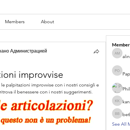
Members
About
Member
вано Администрацией
ali
alina m
zioni improvvise
Pap
Paperub 
le palpitazioni improvvise con i nostri consigli e 
Phi
 ritrova il benessere con i nostri suggerimenti.
kan
kang kib
bet
betbhaii
See All 