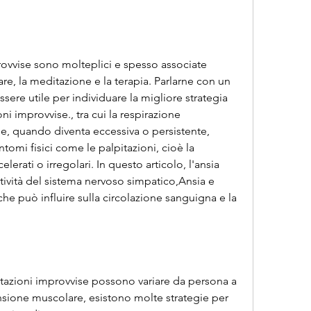
rovvise sono molteplici e spesso associate 
olare, la meditazione e la terapia. Parlarne con un 
ere utile per individuare la migliore strategia 
oni improvvise., tra cui la respirazione 
, quando diventa eccessiva o persistente, 
ntomi fisici come le palpitazioni, cioè la 
elerati o irregolari. In questo articolo, l'ansia 
ività del sistema nervoso simpatico,Ansia e 
che può influire sulla circolazione sanguigna e la 
pitazioni improvvise possono variare da persona a 
nsione muscolare, esistono molte strategie per 