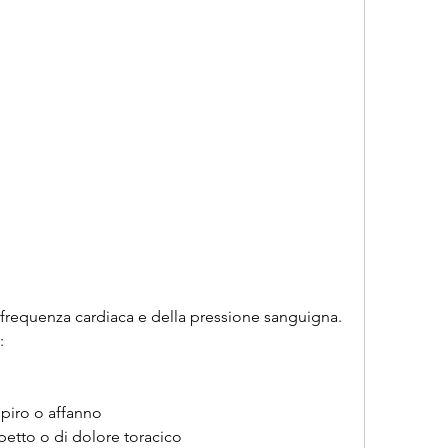
:
spiro o affanno
petto o di dolore toracico