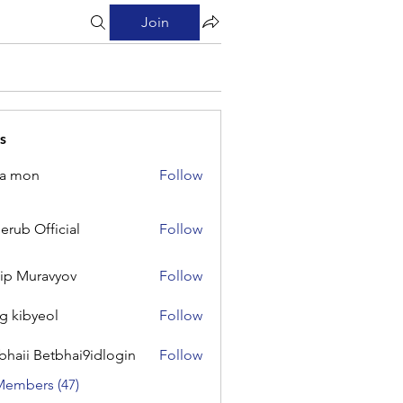
Join
s
na mon
Follow
on
erub Official
Follow
Official
lip Muravyov
Follow
g kibyeol
Follow
yeol
bhaii Betbhai9idlogin
Follow
 Betbhai9idlogin
Members (47)