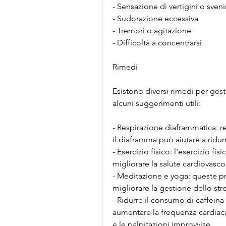
- Sensazione di vertigini o sve
- Sudorazione eccessiva
- Tremori o agitazione
- Difficoltà a concentrarsi
Rimedi
Esistono diversi rimedi per gesti
alcuni suggerimenti utili:
- Respirazione diaframmatica: r
il diaframma può aiutare a ridur
- Esercizio fisico: l'esercizio fis
migliorare la salute cardiovasco
- Meditazione e yoga: queste pra
migliorare la gestione dello stre
- Ridurre il consumo di caffeina 
aumentare la frequenza cardiaca e
e le palpitazioni improvvise.