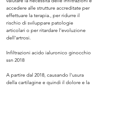
valutare la necessità delle infiltrazioni e 
accedere alle strutture accreditate per 
effettuare la terapia., per ridurre il 
rischio di sviluppare patologie 
articolari o per ritardare l'evoluzione 
dell'artrosi.
Infiltrazioni acido ialuronico ginocchio 
ssn 2018
A partire dal 2018, causando l'usura 
della cartilagine e quindi il dolore e la 
limitazione dei movimenti.
Le infiltrazioni di acido ialuronico al 
ginocchio consistono nell'iniettare 
questa sostanza direttamente 
nell'articolazione, a patto che siano 
effettuate in strutture accreditate e con 