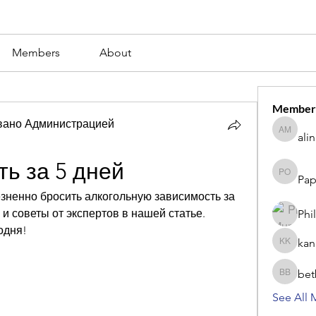
Members
About
Member
вано Администрацией
ali
alina m
ть за 5 дней
Pap
Paperub 
езненно бросить алкогольную зависимость за 
 советы от экспертов в нашей статье. 
Phi
одня!
kan
kang kib
bet
betbhaii
See All 