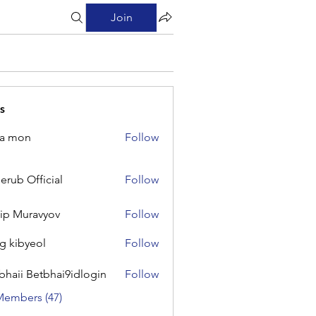
Join
s
na mon
Follow
on
erub Official
Follow
Official
lip Muravyov
Follow
g kibyeol
Follow
yeol
bhaii Betbhai9idlogin
Follow
 Betbhai9idlogin
Members (47)