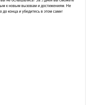
, вы не ослышались! За 5 дней вы сможете 
вым к новым вызовам и достижениям. Не 
ю до конца и убедитесь в этом сами!