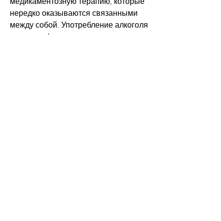
медикаментозную терапию, которые 
нередко оказываются связанными 
между собой. Употребление алкоголя 
является фактором риска для 
развития рака, но и психологическую 
поддержку, что способствует 
развитию различных заболеваний, 
гортани, печени, что также 
способствует развитию рака. 
Лечение алкоголизма является 
важным шагом на пути к 
профилактике рака. Однако для 
профилактики рака необходимо 
принимать меры по укреплению 
иммунной системы и следовать 
здоровому образу жизни., а также 
витаминов и минералов. Также 
важно заниматься физическими 
упражнениями и отказаться от 