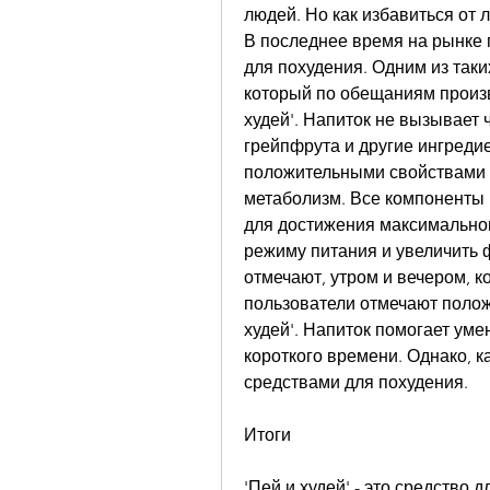
людей. Но как избавиться от 
В последнее время на рынке 
для похудения. Одним из таких
который по обещаниям произв
худей'. Напиток не вызывает 
грейпфрута и другие ингреди
положительными свойствами д
метаболизм. Все компоненты 
для достижения максимальног
режиму питания и увеличить 
отмечают, утром и вечером, к
пользователи отмечают полож
худей'. Напиток помогает умен
короткого времени. Однако, к
средствами для похудения.
Итоги
'Пей и худей' - это средство 