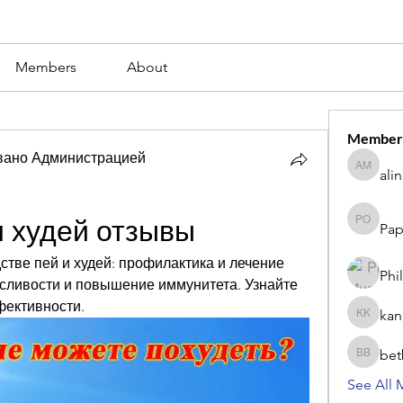
Members
About
Member
вано Администрацией
ali
alina m
и худей отзывы
Pap
Paperub 
тве пей и худей: профилактика и лечение 
Phi
ливости и повышение иммунитета. Узнайте 
фективности.
kan
kang kib
bet
betbhaii
See All 