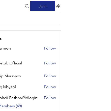
Join
s
na mon
Follow
on
erub Official
Follow
Official
lip Muravyov
Follow
g kibyeol
Follow
yeol
bhaii Betbhai9idlogin
Follow
 Betbhai9idlogin
Members (48)