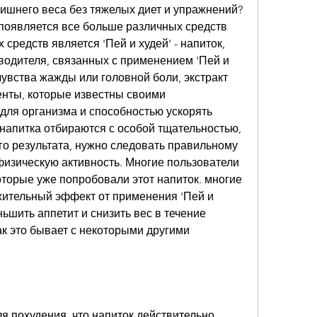
лишнего веса без тяжелых диет и упражнений? 
появляется все больше различных средств 
 средств является 'Пей и худей' - напиток, 
одителя, связанных с применением 'Пей и 
чувства жажды или головной боли, экстракт 
енты, которые известны своими 
ля организма и способностью ускорять 
напитка отбираются с особой тщательностью, 
о результата, нужно следовать правильному 
физическую активность. Многие пользователи 
оторые уже попробовали этот напиток. многие 
ительный эффект от применения 'Пей и 
ьшить аппетит и снизить вес в течение 
ак это бывает с некоторыми другими 
для похудения, что напиток действительно 