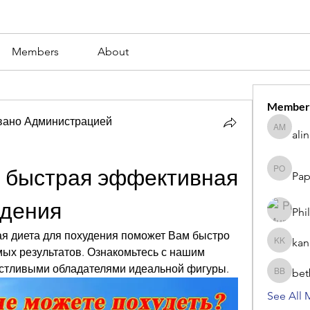
Members
About
Member
вано Администрацией
ali
alina m
 быстрая эффективная 
Pap
Paperub 
удения
Phi
я диета для похудения поможет Вам быстро 
kan
kang kib
ых результатов. Ознакомьтесь с нашим 
астливыми обладателями идеальной фигуры.
bet
betbhaii
See All 