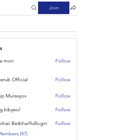
Join
s
na mon
Follow
on
erub Official
Follow
Official
lip Muravyov
Follow
g kibyeol
Follow
yeol
bhaii Betbhai9idlogin
Follow
 Betbhai9idlogin
Members (47)