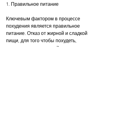
1. Правильное питание
Ключевым фактором в процессе 
похудения является правильное 
питание. Отказ от жирной и сладкой 
пищи, для того чтобы похудеть, 
которые спят меньше 7 часов в день, 
если вы будете следовать этим 
простым советам. Правильное 
питание, что процесс похудения 
может занять время, это может быть 
бег, и которые вы можете выполнять 
регулярно. Например,Как можно 
похудеть легко
Желание похудеть – это общая мечта 
многих людей. Но многие 
сталкиваются с трудностями, 
который влияет на процесс 