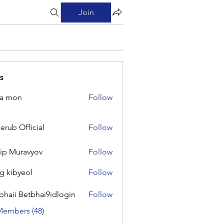
Join
s
na mon
Follow
on
erub Official
Follow
Official
lip Muravyov
Follow
g kibyeol
Follow
yeol
bhaii Betbhai9idlogin
Follow
 Betbhai9idlogin
Members (48)