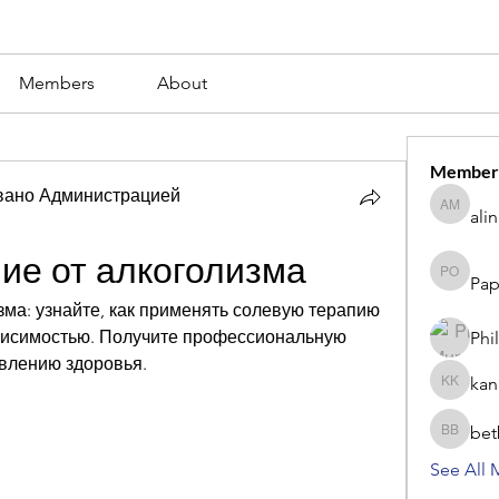
Members
About
Member
вано Администрацией
ali
alina m
ие от алкоголизма
Pap
Paperub 
ма: узнайте, как применять солевую терапию 
висимостью. Получите профессиональную 
Phi
влению здоровья.
kan
kang kib
bet
betbhaii
See All 