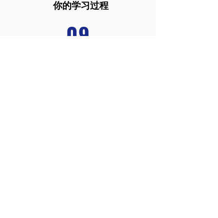
你的学习过程
09
保持动力和
边
学
边玩
Home
About Wize-Education
Learning-Material
Book a Lesson
Colegio
Top