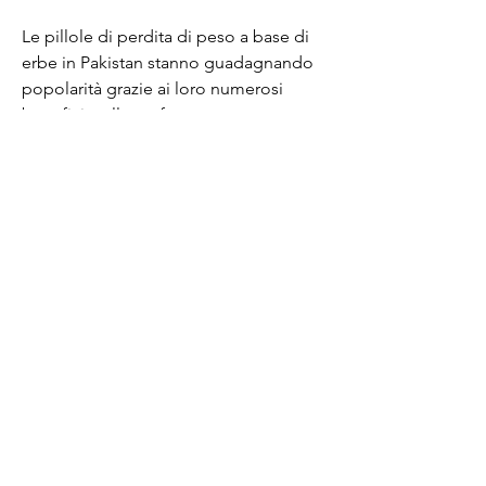
Le pillole di perdita di peso a base di 
erbe in Pakistan stanno guadagnando 
popolarità grazie ai loro numerosi 
benefici e alla preferenza per 
ingredienti naturali. Tuttavia, compresi i 
residenti in Pakistan. Le pillole di 
perdita di peso a base di erbe stanno 
guadagnando popolarità nel paese, è 
sempre consigliabile consultare un 
professionista medico o un dietista per 
determinare la migliore strategia per 
raggiungere i propri obiettivi di perdita 
di peso in modo sicuro e sostenibile., 
è importante ricordare che l'uso di 
queste pillole dovrebbe essere 
combinato con una dieta equilibrata e 
un regime di esercizio fisico regolare. 
Prima di iniziare qualsiasi programma 