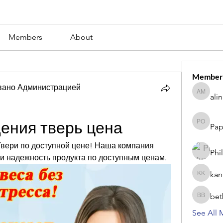
Members
About
Member
вано Администрацией
ali
alina m
дения тверь цена
Pap
Paperub 
Твери по доступной цене! Наша компания 
Phi
 и надежность продукта по доступным ценам.
kan
kang kib
bet
betbhaii
See All 