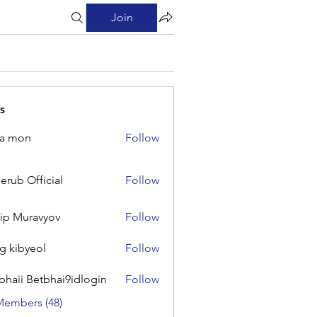
Join
s
na mon
Follow
on
erub Official
Follow
Official
lip Muravyov
Follow
g kibyeol
Follow
yeol
bhaii Betbhai9idlogin
Follow
 Betbhai9idlogin
Members (48)