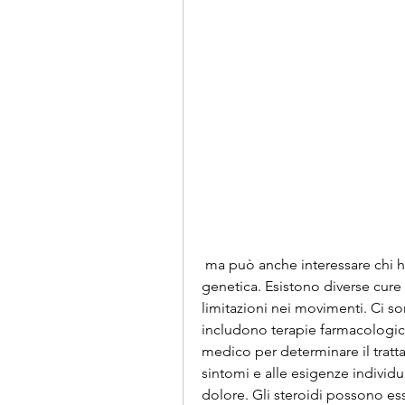
 ma può anche interessare chi ha subito un infortunio o ha una predisposizione 
genetica. Esistono diverse cure per
limitazioni nei movimenti. Ci son
includono terapie farmacologich
medico per determinare il tratta
sintomi e alle esigenze individual
dolore. Gli steroidi possono es