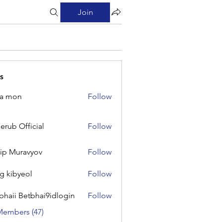
Join
s
na mon
Follow
on
erub Official
Follow
Official
lip Muravyov
Follow
g kibyeol
Follow
yeol
bhaii Betbhai9idlogin
Follow
 Betbhai9idlogin
Members (47)