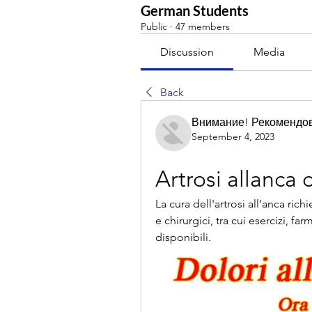
German Students
Public
·
47 members
Discussion
Media
Back
Внимание! Рекомендо
September 4, 2023
Artrosi allanca 
La cura dell'artrosi all'anca ric
e chirurgici, tra cui esercizi, far
disponibili.