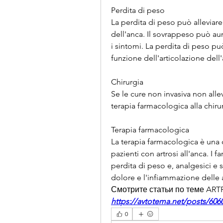
Perdita di peso
La perdita di peso può alleviare 
dell'anca. Il sovrappeso può aume
i sintomi. La perdita di peso può 
funzione dell'articolazione dell
Chirurgia
Se le cure non invasiva non allev
terapia farmacologica alla chiru
Terapia farmacologica
La terapia farmacologica è una d
pazienti con artrosi all'anca. I 
perdita di peso e, analgesici e st
dolore e l'infiammazione delle a
Смотрите статьи по теме AR
https://avtotema.net/posts/6060
0