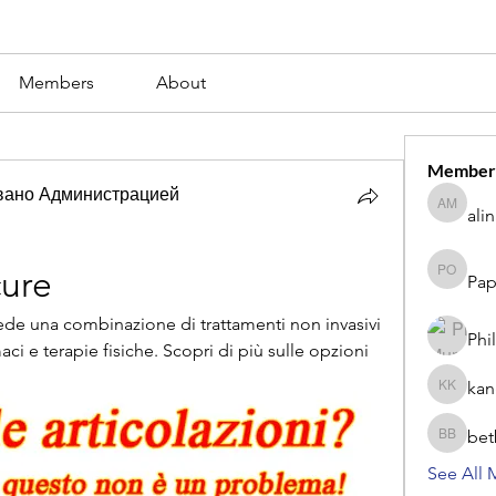
Members
About
Member
вано Администрацией
ali
alina m
cure
Pap
Paperub 
hiede una combinazione di trattamenti non invasivi 
Phi
maci e terapie fisiche. Scopri di più sulle opzioni 
kan
kang kib
bet
betbhaii
See All 